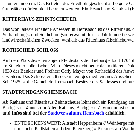
ist unter anderem: Das Betreten des Friedhofs geschieht auf eigene
Grabstätten dürfen nicht betreten werden. Ein Besuch am Schabbat (F
RITTERHAUS ZEHNTSCHEUER
Das wohl älteste erhaltene Anwesen in Hemsbach ist das Ritterhaus, d
Verhandlungs- und Schlichtungsort erwähnt. Im 15. Jahrhundert erweit
landwirtschaftlichen Zwecken, weshalb das Ritterhaus fälschlicherw
ROTHSCHILD-SCHLOSS
Auf dem Platz des ehemaligen Pferdestalls der Tiefburg erbaut 1764 d
im Stil einer italienischen Villa. Dieses macht heute den mittleren T
1839 der Bankier und Freiherr Carly Mayer von Rothschild das Anwe
erweitern. Das Schloss erhält so sein heutiges mediterranes Aussehe
Seit 1925 ist die Gemeinde Hemsbach Besitzer des Schlosses und nutzt
STADTRUNDGANG HEMSBACH
Ab Rathaus und Ritterhaus Zehntscheuer lohnt sich ein Rundgang zur
Bachgasse 14 und zum Alten Rathaus, Bachgasse 7. Von dort ist es ni
und Infos sind bei der
Stadtverwaltung Hemsbach
erhältlich.
ENTDECKENSWERT: Altstadt Heppenheim // Weinberge mit Weit
christliche Kultstätten auf dem Kreuzberg // Picknick am Wald