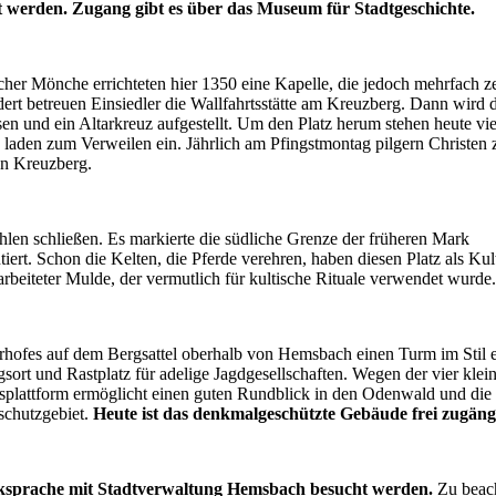
t werden. Zugang gibt es über das Museum für Stadtgeschichte.
cher Mönche errichteten hier 1350 eine Kapelle, die jedoch mehrfach ze
ert betreuen Einsiedler die Wallfahrtsstätte am Kreuzberg. Dann wird 
sen und ein Altarkreuz aufgestellt. Um den Platz herum stehen heute vi
e laden zum Verweilen ein. Jährlich am Pfingstmontag pilgern Christen 
en Kreuzberg.
ohlen schließen. Es markierte die südliche Grenze der früheren Mark
t. Schon die Kelten, die Pferde verehren, haben diesen Platz als Kult
earbeiteter Mulde, der vermutlich für kultische Rituale verwendet wurde.
rhofes auf dem Bergsattel oberhalb von Hemsbach einen Turm im Stil e
gsort und Rastplatz für adelige Jagdgesellschaften. Wegen der vier klei
htsplattform ermöglicht einen guten Rundblick in den Odenwald und die
schutzgebiet.
Heute ist das denkmalgeschützte Gebäude frei zugängl
cksprache mit Stadtverwaltung Hemsbach besucht werden.
Zu beac