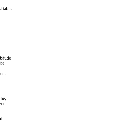
t tabu.
ebäude
rbt
sen.
che,
en
nd