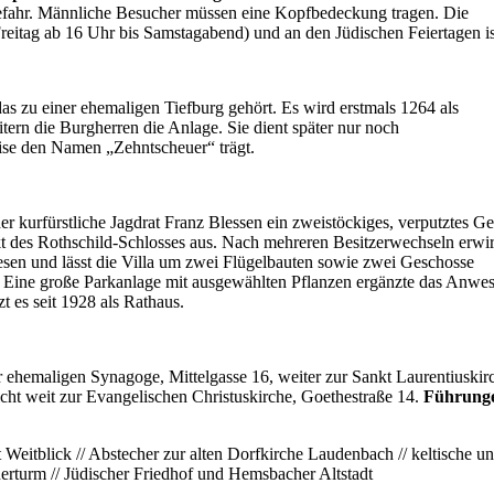
 Gefahr. Männliche Besucher müssen eine Kopfbedeckung tragen. Die
reitag ab 16 Uhr bis Samstagabend) und an den Jüdischen Feiertagen is
as zu einer ehemaligen Tiefburg gehört. Es wird erstmals 1264 als
ern die Burgherren die Anlage. Sie dient später nur noch
eise den Namen „Zehntscheuer“ trägt.
er kurfürstliche Jagdrat Franz Blessen ein zweistöckiges, verputztes G
rakt des Rothschild-Schlosses aus. Nach mehreren Besitzerwechseln erwi
sen und lässt die Villa um zwei Flügelbauten sowie zwei Geschosse
n. Eine große Parkanlage mit ausgewählten Pflanzen ergänzte das Anwe
 es seit 1928 als Rathaus.
 ehemaligen Synagoge, Mittelgasse 16, weiter zur Sankt Laurentiuskir
cht weit zur Evangelischen Christuskirche, Goethestraße 14.
Führung
blick // Abstecher zur alten Dorfkirche Laudenbach // keltische u
nerturm // Jüdischer Friedhof und Hemsbacher Altstadt