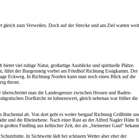
rt gleich zum Verweilen. Doch auf der Strecke und am Ziel warten weit
et viel ruhige Natur, großartige Ausblicke und spirituelle Plätze.
t, führt der Burgensteig vorbei am Friedhof Richtung Essigkamm. De
nlage Eckweg. In Richtung Norden kann man noch einen Blick auf die
rg thront.
or überschreitet man die Landesgrenze zwischen Hessen und Baden-
ätgotischen Dorfkirche ist lohnenswert, gleich nebenan war früher die
Buchental ab. Von dort geht es weiter bergauf Richtung Grillhütte un
ädte und die Rheinebene. Nach einer Rast an der Alfred Nagler Hütte f
 großen Findling aus keltischer Zeit, der als „Steinerner Gaul“ bekannt
Schutzhütte. In Sichtweite lädt bei schönem Wetter aber eher der