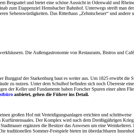
nem Bergsattel und bietet eine schöne Aussicht in Odenwald und Rhein
hinab zum Etappenziel Hemsbacher Bahnhof. Unterwegs streift man de
deren Sehenswürdigkeiten. Das Ritterhaus „Zehntscheuer“ und andere u
werkhäusern. Die Außengastronomie von Restaurants, Bistros und Café
er Burggraf der Starkenburg baut es weiter aus. Um 1825 erwirbt die S
bäude zu nutzen. Unter dem Schulhof befinden sich noch Überreste eine
en der Keller und Fundamente haben Forscher Spuren einer alten Fli
stbüro
anbietet, gehen die Führer ins Detail.
inen großen Hof mit Verteidigungsanlagen errichten und schrittweise
s Kurfürstensaales. Der Komplex wird nach dem Dreißigjährigen Krieg
en Stadtmauer ergänzen die Besitzer das Anwesen um eine Weinkelterei.
ie traditionellen Sommer-Festspiele bieten im überdachbaren Innenho