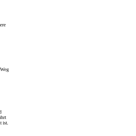
ere
r Weg
d
ührt
 ist.