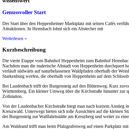
wissenswert
Genussvoller Start
Der Start über den Heppenheimer Marktplatz mit seinen Cafés verfüh
Attraktionen. In Hemsbach lohnt sich ein Abstecher mit
Weiterlesen »
Kurzbeschreibung
Die vierte Etappe vom Bahnhof Heppenheim zum Bahnhof Hemsbach biet
Nachdem man die malerische Altstadt von Heppenheim durchquert ha
verläuft südwärts auf naturbelassenen Waldpfaden oberhalb der Wei
Starkenburg werfen, die oberhalb von Heppenheim auf dem Schlossbe
Bei Laudenbach trifft der Burgensteig auf den Blütenweg. Kurz zuv
Württemberg. Ein kleiner Umweg über die Kirchstraße hinunter zur sp
Zollstation.
Von der Laudenbacher Kirchstraße biegt man nach kurzem Anstieg ins 
Kreuzwald. Unterwegs bieten sich tolle Aussichten auf die kleinen St
der Burgensteig zur Wallfahrtsstätte am Kreuzberg und weiter zu einem
Am Waldrand trifft man beim Pfalzgrafenweg auf einen Parkplatz mit 