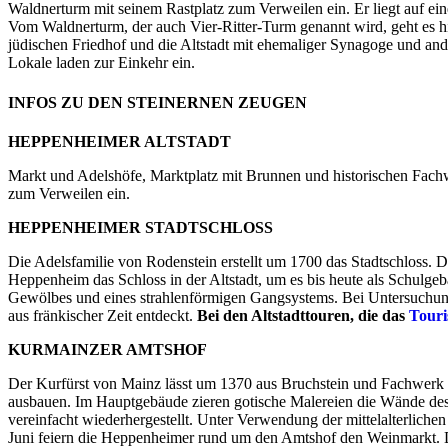
Waldnerturm mit seinem Rastplatz zum Verweilen ein. Er liegt auf ei
Vom Waldnerturm, der auch Vier-Ritter-Turm genannt wird, geht es 
jüdischen Friedhof und die Altstadt mit ehemaliger Synagoge und an
Lokale laden zur Einkehr ein.
INFOS ZU DEN STEINERNEN ZEUGEN
HEPPENHEIMER ALTSTADT
Markt und Adelshöfe, Marktplatz mit Brunnen und historischen Fach
zum Verweilen ein.
HEPPENHEIMER STADTSCHLOSS
Die Adelsfamilie von Rodenstein erstellt um 1700 das Stadtschloss. D
Heppenheim das Schloss in der Altstadt, um es bis heute als Schulge
Gewölbes und eines strahlenförmigen Gangsystems. Bei Untersuchung
aus fränkischer Zeit entdeckt.
Bei den Altstadttouren, die das
Touri
KURMAINZER AMTSHOF
Der Kurfürst von Mainz lässt um 1370 aus Bruchstein und Fachwerk e
ausbauen. Im Hauptgebäude zieren gotische Malereien die Wände de
vereinfacht wiederhergestellt. Unter Verwendung der mittelalterlich
Juni feiern die Heppenheimer rund um den Amtshof den Weinmarkt. D