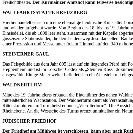
Freilichttheater.
Der Kurmainzer Amtshof kann teilweise besichtig
WALLFAHRTSSTÄTTE KREUZBERG
Hierbei handelt es sich um eine ehemalige heidnische Kultstätte. Lors
und wieder aufgebaut wurde. Von Beginn des 18. bis ins 19. Jahrhund
Einsiedelei, die ab 1808 leer steht, zusammen mit der Kapelle abgeris
gusseiserne Stationsbilder, die den Leidensweg Jesu darstellen. Bänk
einer Prozession und Messe unter freiem Himmel auf den 340 m hoh
STEINERNER GAUL
Das Felsgebilde aus dem Jahr 805 lässt auf ein liegendes Pferd mit F
Heppenheim und ist im Lorscher Codex als „Stennen Ross“ dokumentier
ausgewählt. Einige Meter weiter befindet sich ein Altarstein mit eing
WALDNERTURM
Mitte des 19. Jahrhunderts erbauen die Eigentümer des nahen Waldne
mittelalterlichen Wachstation. Der Waldnerturm dient als Veranstaltun
Ritterskulpturen am Turm heißt er auch „Vierritterturm“. Die Aussic
Rheinebene. An die Westseite des Turms grenzt unmittelbar ein Natur
JÜDISCHER FRIEDHOF
Der Friedhof am Mühlweg ist verschlossen, kann aber nach Rü