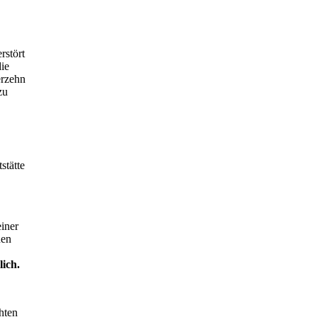
rstört
die
erzehn
zu
stätte
iner
nen
ich.
hten