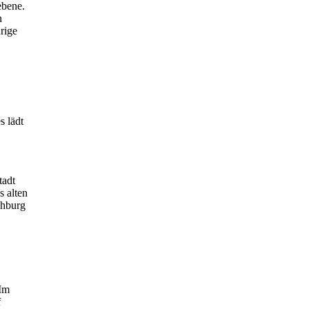
ebene.
n
rige
s lädt
tadt
s alten
ehburg
 Im
f