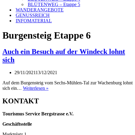
BLÜTENWEG – Etappe 5
WANDERANGEBOTE
GENUSSREICH
INFOMATERIAL
Burgensteig Etappe 6
Auch ein Besuch auf der Windeck lohnt
sich
29/11/2021
13/12/2021
Auf dem Burgensteig vom Sechs-Mühlen-Tal zur Wachenburg lohnt
Auch
sich ein…
Weiterlesen »
ein
Besuch
KONTAKT
auf
der
Tourismus Service Bergstrasse e.V.
Windeck
lohnt
Geschäftsstelle
sich
Marktplatz 1